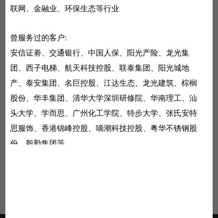
联网、金融业、环保生态等行业
曾服务过的客户:
朱政 Susan Zhu
章大伟 David Zhang
安信证劵、交通银行、中国人保、阳光产险、龙光集
团、西子电梯、航天科技控股、联泰集团、阳光城地
产、泰安集团、名巨控股、江达生态、龙光建筑、棕榈
股份、华丰集团、清华大学深圳研修院、华南理工、汕
头大学、学而思、广州化工学院、特步大学、张氏安特
思服饰、香港锦峰控股、嘀潮科技控股、粤华不锈钢股
张哲 Zhe Zhang
份、殷勤集团等。
首 页
上一页
6
7
8
9
下一页
末 页
共
79
条记录 9条/每页
客户分享：