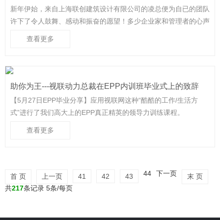
新年伊始，来自上海联创建筑设计有限公司的凌总便为自已的团队
许下了令人鼓舞、感动和振奋的愿望！多少企业家和管理者的心声
都是这样，一起来看看凌总在新年对团队EPP同行者的心声，也期
查看更多
待EPP伙伴们在追求卓越的路上取得自已想要的成果~
助你为王---视联动力总裁在EPP内训班毕业式上的致辞
【5月27日EPP毕业分享】应用视联网这种“酷酷的工作/生活方
式”进行了我们高大上的EPP真正精英的领导力训练课程。
查看更多
44
下一页
首 页
上一页
41
42
43
末 页
共
217
条记录 5条/每页